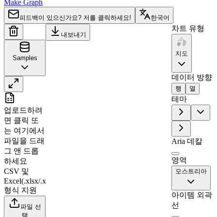
Make Graph
피드백이 있으신가요? 저를 클릭하세요!
한국어
차트 유형
내보내기
지도
Samples
데이터 방향
행
열
A
B
테마
업로드하려
1
Region
Value
면 클릭
또
2
Niederösterreich
0
는 여기에서
파일을 드래
3
Oberösterreich
31
Aria 데칼
그 앤 드롭
4
Burgenland
0
영역
하세요
5
Vorarlberg
83
CSV 및
오스트리아
Excel(.xlsx/.xls)
6
Tirol
0
형식 지원
아이템 외곽
7
Salzburg
69
선
파일 선
8
Kärnten
0
택