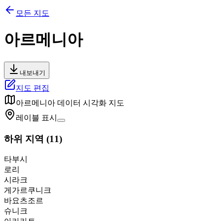
모든 지도
아르메니아
내보내기
지도 편집
아르메니아
데이터 시각화 지도
레이블 표시
하위 지역
(
11
)
타부시
로리
시라크
게가르쿠니크
바요츠조르
슈니크