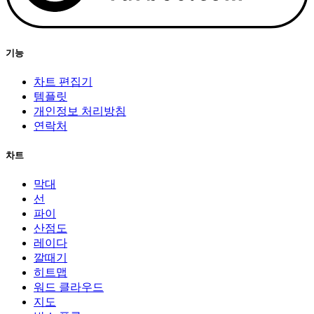
기능
차트 편집기
템플릿
개인정보 처리방침
연락처
차트
막대
선
파이
산점도
레이다
깔때기
히트맵
워드 클라우드
지도