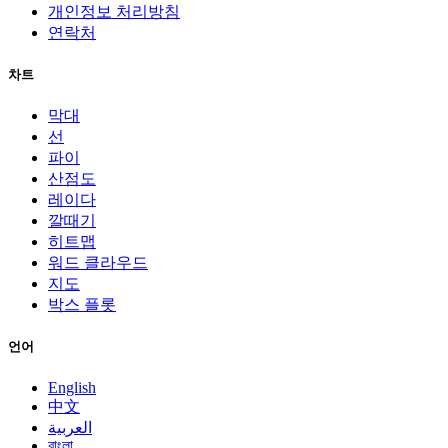
개인정보 처리방침
연락처
차트
막대
선
파이
산점도
레이다
깔때기
히트맵
워드 클라우드
지도
박스 플롯
언어
English
中文
العربية
বাংলা