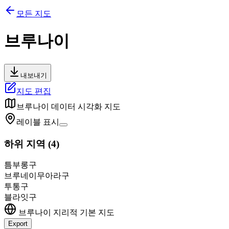
모든 지도
브루나이
내보내기
지도 편집
브루나이
데이터 시각화 지도
레이블 표시
하위 지역
(
4
)
틈부롱구
브루네이무아라구
투통구
블라잇구
브루나이
지리적 기본 지도
Export
Leaflet
|
©
OpenStreetMap
contributors