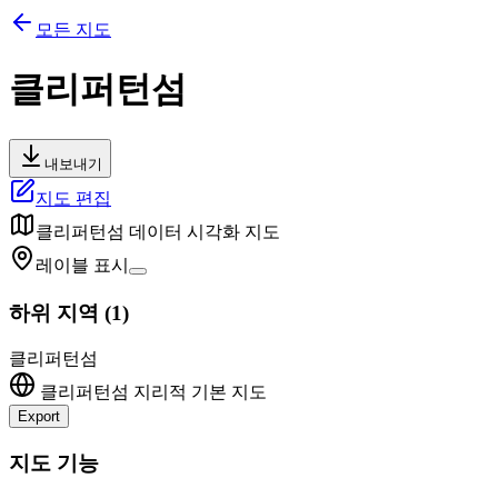
모든 지도
클리퍼턴섬
내보내기
지도 편집
클리퍼턴섬
데이터 시각화 지도
레이블 표시
하위 지역
(
1
)
클리퍼턴섬
클리퍼턴섬
지리적 기본 지도
Export
Leaflet
|
©
OpenStreetMap
contributors
+
지도 기능
−