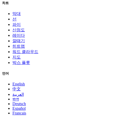
차트
막대
선
파이
산점도
레이다
깔때기
히트맵
워드 클라우드
지도
박스 플롯
언어
English
中文
العربية
বাংলা
Deutsch
Español
Français