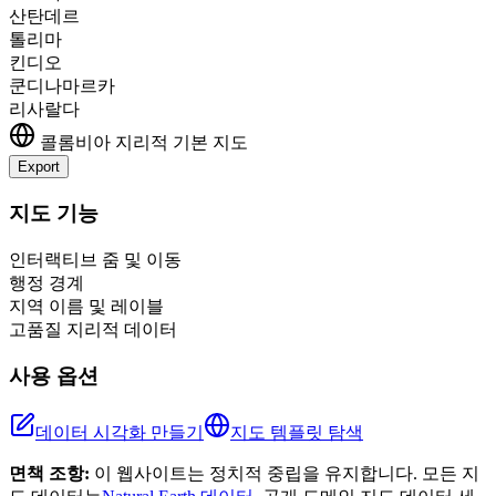
산탄데르
톨리마
킨디오
쿤디나마르카
리사랄다
콜롬비아
지리적 기본 지도
Export
Leaflet
|
©
OpenStreetMap
contributors
+
지도 기능
−
인터랙티브 줌 및 이동
행정 경계
지역 이름 및 레이블
고품질 지리적 데이터
사용 옵션
데이터 시각화 만들기
지도 템플릿 탐색
면책 조항:
이 웹사이트는 정치적 중립을 유지합니다. 모든 지