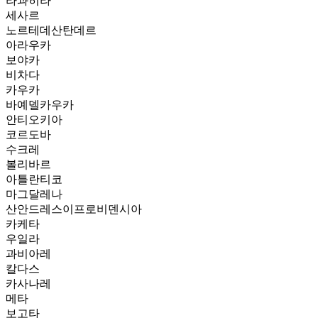
라과히라
세사르
노르테데산탄데르
아라우카
보야카
비차다
카우카
바예델카우카
안티오키아
코르도바
수크레
볼리바르
아틀란티코
마그달레나
산안드레스이프로비덴시아
카케타
우일라
과비아레
칼다스
카사나레
메타
보고타