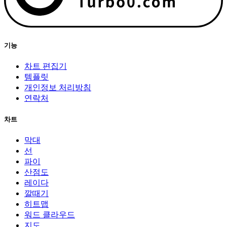
기능
차트 편집기
템플릿
개인정보 처리방침
연락처
차트
막대
선
파이
산점도
레이다
깔때기
히트맵
워드 클라우드
지도