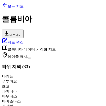
모든 지도
콜롬비아
내보내기
지도 편집
콜롬비아
데이터 시각화 지도
레이블 표시
하위 지역
(
33
)
나리뇨
푸투마요
초코
과이니아
바우페스
아마조나스