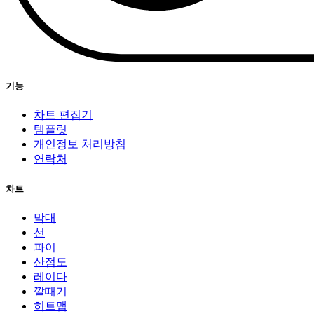
기능
차트 편집기
템플릿
개인정보 처리방침
연락처
차트
막대
선
파이
산점도
레이다
깔때기
히트맵