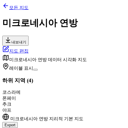
모든 지도
미크로네시아 연방
내보내기
지도 편집
미크로네시아 연방
데이터 시각화 지도
레이블 표시
하위 지역
(
4
)
코스라에
폰페이
추크
야프
미크로네시아 연방
지리적 기본 지도
Export