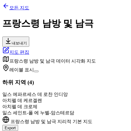
모든 지도
프랑스령 남방 및 남극
내보내기
지도 편집
프랑스령 남방 및 남극
데이터 시각화 지도
레이블 표시
하위 지역
(
4
)
일스 에파르세스 데 로찬 인디앙
아치펠 데 케르겔렌
아치펠 데 크로제
일스 세인트-폴 에 누벨-암스테르담
프랑스령 남방 및 남극
지리적 기본 지도
Export