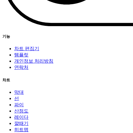
기능
차트 편집기
템플릿
개인정보 처리방침
연락처
차트
막대
선
파이
산점도
레이다
깔때기
히트맵