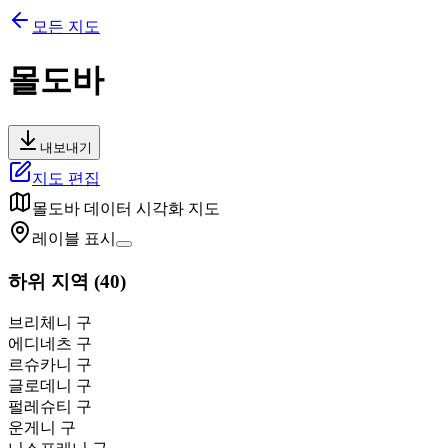
모든 지도
몰도바
내보내기
지도 편집
몰도바
데이터 시각화 지도
레이블 표시
하위 지역
(
40
)
브리체니 구
에디네츠 구
르슈카니 구
글로데니 구
펄레슈티 구
운게니 구