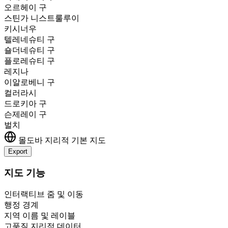
오르헤이 구
스틴가 니스트룰루이
키시너우
텔레네슈티 구
숄더네슈티 구
플로레슈티 구
레지나
이알로베니 구
컬러라시
드로키아 구
슨제레이 구
벌치
몰도바
지리적 기본 지도
Export
Leaflet
|
©
OpenStreetMap
contributors
+
지도 기능
−
인터랙티브 줌 및 이동
행정 경계
지역 이름 및 레이블
고품질 지리적 데이터