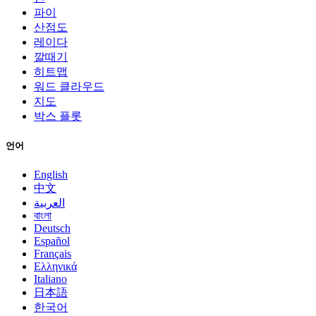
파이
산점도
레이다
깔때기
히트맵
워드 클라우드
지도
박스 플롯
언어
English
中文
العربية
বাংলা
Deutsch
Español
Français
Ελληνικά
Italiano
日本語
한국어