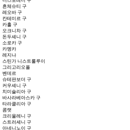
니스포레니 구
흔체슈티 구
레오바 구
칸테미르 구
카훌 구
오크니차 구
돈두셰니 구
소로카 구
카멩카
레지나
스틴가 니스트룰루이
그리고리오폴
벤데르
슈테판보더 구
커우셰니 구
치미슐리아 구
바사라베아스카 구
타라클리아 구
콤랫
크리울레니 구
스트러셰니 구
아네니노이 구