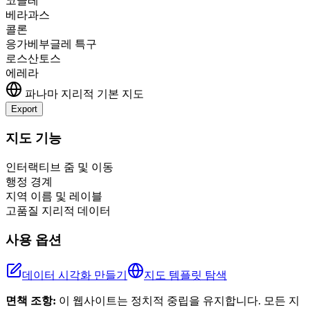
코클레
베라과스
콜론
응가베부글레 특구
로스산토스
에레라
파나마
지리적 기본 지도
Export
Leaflet
|
©
OpenStreetMap
contributors
+
지도 기능
−
인터랙티브 줌 및 이동
행정 경계
지역 이름 및 레이블
고품질 지리적 데이터
사용 옵션
데이터 시각화 만들기
지도 템플릿 탐색
면책 조항:
이 웹사이트는 정치적 중립을 유지합니다. 모든 지