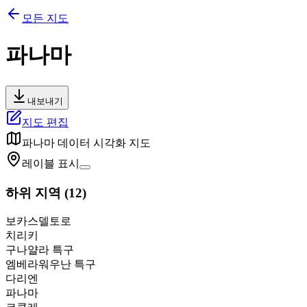
모든 지도
파나마
내보내기
지도 편집
파나마
데이터 시각화 지도
레이블 표시
하위 지역
(
12
)
보카스델토로
치리키
구나얄라 특구
엠베라워우난 특구
다리엔
파나마