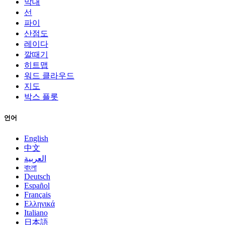
막대
선
파이
산점도
레이다
깔때기
히트맵
워드 클라우드
지도
박스 플롯
언어
English
中文
العربية
বাংলা
Deutsch
Español
Français
Ελληνικά
Italiano
日本語