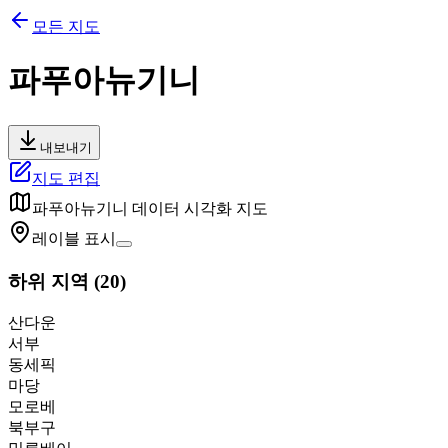
모든 지도
파푸아뉴기니
내보내기
지도 편집
파푸아뉴기니
데이터 시각화 지도
레이블 표시
하위 지역
(
20
)
산다운
서부
동세픽
마당
모로베
북부구