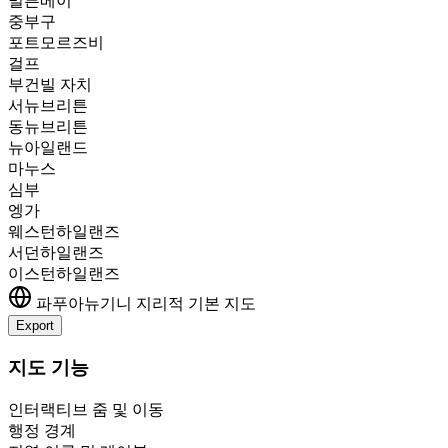
밀른베이
중부구
포트모르즈비
걸프
부건빌 자치
서뉴브리튼
동뉴브리튼
뉴아일랜드
마누스
심부
엥가
웨스턴하일랜즈
서던하일랜즈
이스턴하일랜즈
파푸아뉴기니
지리적 기본 지도
Export
Leaflet
|
©
OpenStreetMap
contributors
+
지도 기능
−
인터랙티브 줌 및 이동
행정 경계