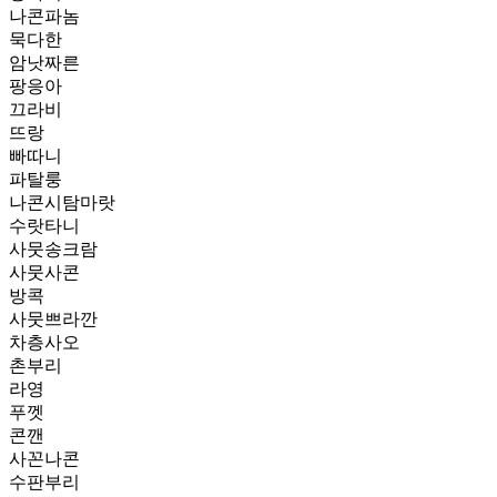
나콘파놈
묵다한
암낫짜른
팡응아
끄라비
뜨랑
빠따니
파탈룽
나콘시탐마랏
수랏타니
사뭇송크람
사뭇사콘
방콕
사뭇쁘라깐
차층사오
촌부리
라영
푸껫
콘깬
사꼰나콘
수판부리