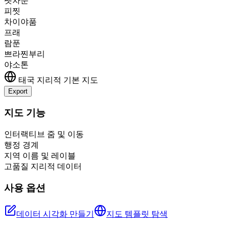
펫차분
피찟
차이야품
프래
람푼
쁘라찐부리
야소톤
태국
지리적 기본 지도
Export
+
지도 기능
−
인터랙티브 줌 및 이동
행정 경계
지역 이름 및 레이블
고품질 지리적 데이터
사용 옵션
데이터 시각화 만들기
지도 템플릿 탐색