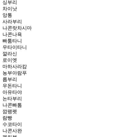
싱부리
차이낫
앙통
사라부리
나콘랏차시마
나콘나욕
빠툼타니
우타이타니
깔라신
로이엣
마하사라캄
농부아람푸
롭부리
우돈타니
아유타야
논타부리
나콘빠톰
깜팽펫
람빵
수코타이
나콘사완