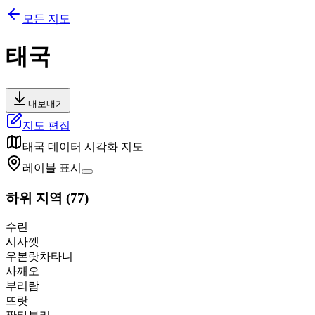
모든 지도
태국
내보내기
지도 편집
태국
데이터 시각화 지도
레이블 표시
하위 지역
(
77
)
수린
시사껫
우본랏차타니
사깨오
부리람
뜨랏