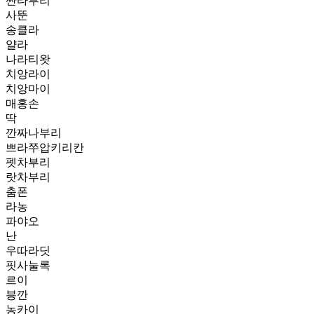
짠타부리
사뚠
송클라
얄라
나라티왓
치앙라이
치앙마이
매홍손
딱
깐짜나부리
쁘라쭈압키리칸
펫차부리
랏차부리
춤폰
라농
파야오
난
우따라딧
핏사눌록
르이
븡깐
농카이