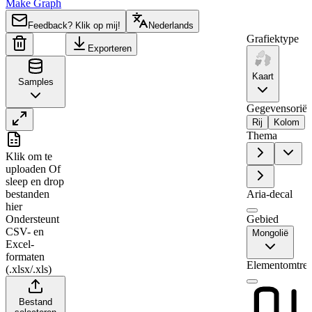
Make Graph
Feedback? Klik op mij!
Nederlands
Grafiektype
Exporteren
Kaart
Samples
Gegevensoriënt
Rij
Kolom
Thema
A
B
Klik om te
1
Region
Value
uploaden
Of
sleep en drop
2
Dornod
0
bestanden
Aria-decal
3
Bayan-Ölgiy
79
hier
Ondersteunt
Gebied
4
Hovd
0
CSV- en
Mongolië
5
Sühbaatar
53
Excel-
formaten
6
Dornogovi
0
Elementomtre
(.xlsx/.xls)
7
Govi-Altay
36
Bestand
8
Bayanhongor
0