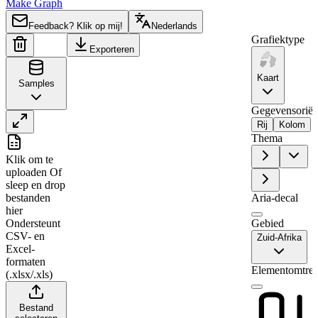
Make Graph
Feedback? Klik op mij!
Nederlands
Grafiektype
Exporteren
Kaart
Samples
Gegevensoriënt
Rij
Kolom
Thema
A
B
Klik om te
1
Region
Value
uploaden
Of
sleep en drop
2
Northern Cape
0
bestanden
Aria-decal
3
KwaZulu-Natal
97
hier
Ondersteunt
Gebied
4
Free State
0
CSV- en
Zuid-Afrika
5
Eastern Cape
20
Excel-
formaten
6
Limpopo
0
Elementomtre
(.xlsx/.xls)
7
North West
6
Bestand
8
Mpumalanga
0