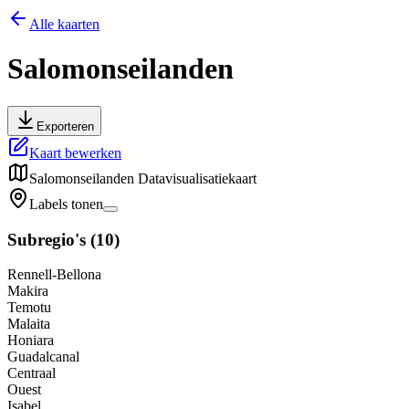
Alle kaarten
Salomonseilanden
Exporteren
Kaart bewerken
Salomonseilanden
Datavisualisatiekaart
Labels tonen
Subregio's
(
10
)
Rennell-Bellona
Makira
Temotu
Malaita
Honiara
Guadalcanal
Centraal
Ouest
Isabel