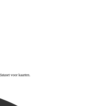
Leaflet
|
©
OpenStreetMap
contributors
ataset voor kaarten.