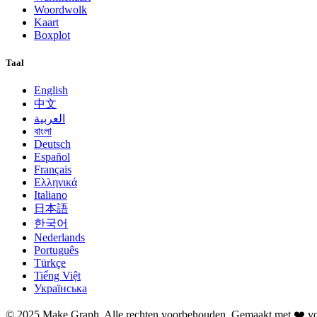
Woordwolk
Kaart
Boxplot
Taal
English
中文
العربية
বাংলা
Deutsch
Español
Français
Ελληνικά
Italiano
日本語
한국어
Nederlands
Português
Türkçe
Tiếng Việt
Українська
©
2025
Make Graph.
Alle rechten voorbehouden. Gemaakt met ❤️ voo