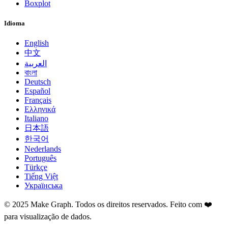
Boxplot
Idioma
English
中文
العربية
বাংলা
Deutsch
Español
Français
Ελληνικά
Italiano
日本語
한국어
Nederlands
Português
Türkçe
Tiếng Việt
Українська
©
2025
Make Graph.
Todos os direitos reservados. Feito com ❤️
para visualização de dados.