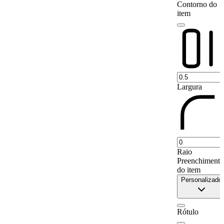
Contorno do
9
Bur Sa`id
70
item
10
Ad Daqahliyah
0
11
Ash Sharqiyah
37
12
Al Isma`iliyah
0
13
Dumyat
40
14
Kafr ash Shaykh
0
Largura
15
Al Buhayrah
39
16
Al Iskandariyah
0
17
Al Qahirah
43
18
Al Jizah
0
Raio
19
Al Minya
3
Preenchimento
20
Al Fayyum
0
do item
Personalizado
21
Bani Suwayf
97
22
Al Minufiyah
0
23
Al Qalyubiyah
93
Rótulo