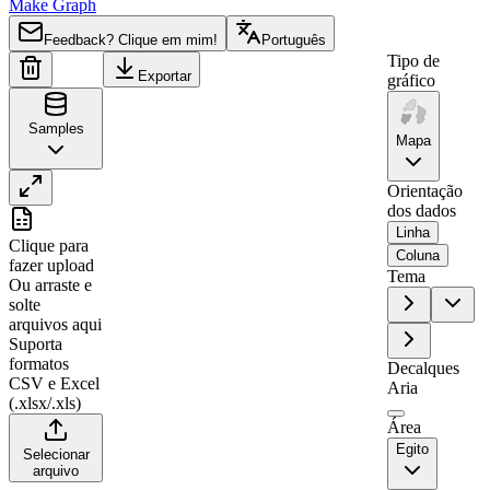
Make Graph
Feedback? Clique em mim!
Português
Tipo de
Exportar
gráfico
Samples
Mapa
Orientação
dos dados
A
B
Linha
Clique para
1
Region
Value
Coluna
fazer upload
Tema
Ou arraste e
2
Shamal Sina'
0
solte
3
Aswan
36
arquivos aqui
Suporta
4
Al Bahr al Ahmar
0
formatos
Decalques
5
Matruh
94
CSV e Excel
Aria
(.xlsx/.xls)
6
Al Wadi at Jadid
0
Área
7
As Suways
4
Egito
Selecionar
arquivo
8
Janub Sina'
0