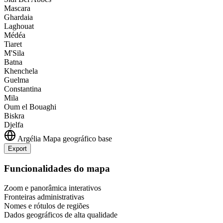
Mascara
Ghardaia
Laghouat
Médéa
Tiaret
M'Sila
Batna
Khenchela
Guelma
Constantina
Mila
Oum el Bouaghi
Biskra
Djelfa
Argélia
Mapa geográfico base
Export
Leaflet
|
©
OpenStreetMap
contributors
+
Funcionalidades do mapa
−
Zoom e panorâmica interativos
Fronteiras administrativas
Nomes e rótulos de regiões
Dados geográficos de alta qualidade