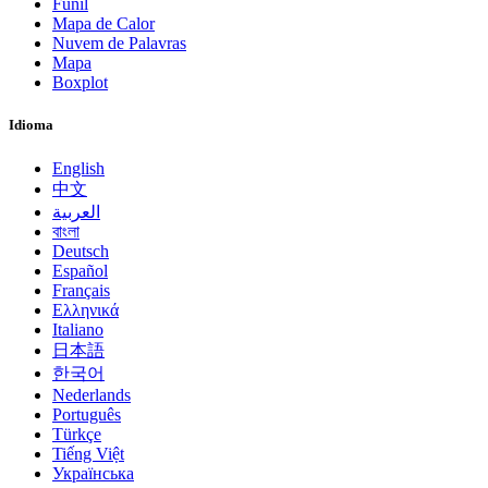
Funil
Mapa de Calor
Nuvem de Palavras
Mapa
Boxplot
Idioma
English
中文
العربية
বাংলা
Deutsch
Español
Français
Ελληνικά
Italiano
日本語
한국어
Nederlands
Português
Türkçe
Tiếng Việt
Українська