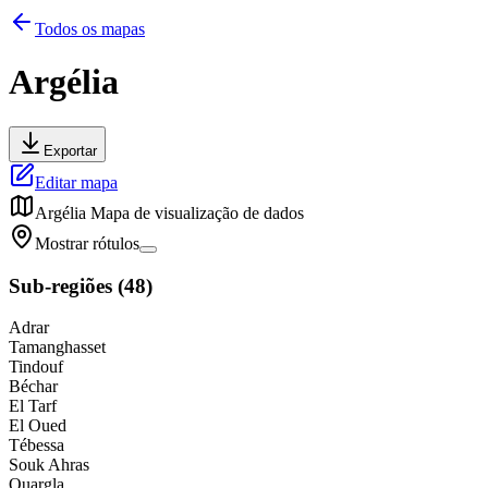
Todos os mapas
Argélia
Exportar
Editar mapa
Argélia
Mapa de visualização de dados
Mostrar rótulos
Sub-regiões
(
48
)
Adrar
Tamanghasset
Tindouf
Béchar
El Tarf
El Oued
Tébessa
Souk Ahras
Ouargla