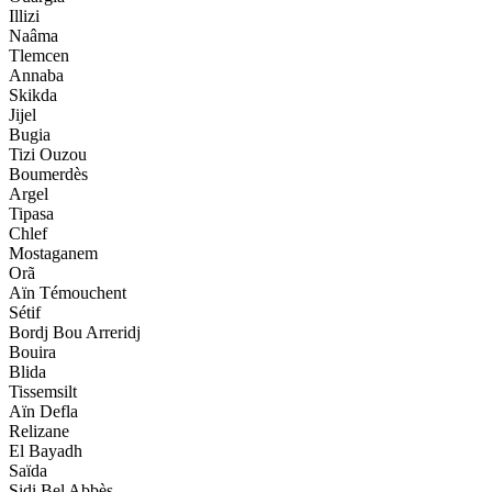
Illizi
Naâma
Tlemcen
Annaba
Skikda
Jijel
Bugia
Tizi Ouzou
Boumerdès
Argel
Tipasa
Chlef
Mostaganem
Orã
Aïn Témouchent
Sétif
Bordj Bou Arreridj
Bouira
Blida
Tissemsilt
Aïn Defla
Relizane
El Bayadh
Saïda
Sidi Bel Abbès