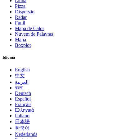
Linha
Pizza
Dispersão
Radar
Funil
Mapa de Calor
Nuvem de Palavras
Mapa
Boxplot
Idioma
English
中文
العربية
বাংলা
Deutsch
Español
Français
Ελληνικά
Italiano
日本語
한국어
Nederlands