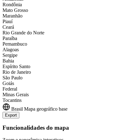
Rondônia
Mato Grosso
Maranhão
Piauí
Ceará
Rio Grande do Norte
Paraíba
Pernambuco
Alagoas
Sergipe
Bahia
Espírito Santo
Rio de Janeiro
São Paulo
Goiás
Federal
Minas Gerais
Tocantins
Brasil
Mapa geográfico base
Export
Leaflet
|
©
OpenStreetMap
contributors
+
Funcionalidades do mapa
−
Zoom e panorâmica interativos