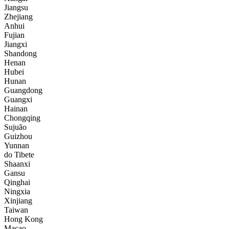
Jiangsu
Zhejiang
Anhui
Fujian
Jiangxi
Shandong
Henan
Hubei
Hunan
Guangdong
Guangxi
Hainan
Chongqing
Sujuão
Guizhou
Yunnan
do Tibete
Shaanxi
Gansu
Qinghai
Ningxia
Xinjiang
Taiwan
Hong Kong
Macao