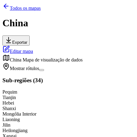
Todos os mapas
China
Exportar
Editar mapa
China
Mapa de visualização de dados
Mostrar rótulos
Sub-regiões
(
34
)
Pequim
Tianjin
Hebei
Shanxi
Mongólia Interior
Liaoning
Jilin
Heilongjiang
Xangai