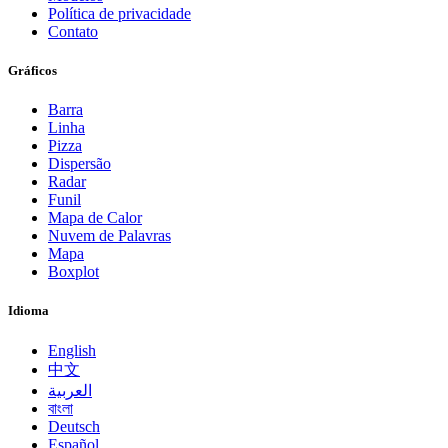
Política de privacidade
Contato
Gráficos
Barra
Linha
Pizza
Dispersão
Radar
Funil
Mapa de Calor
Nuvem de Palavras
Mapa
Boxplot
Idioma
English
中文
العربية
বাংলা
Deutsch
Español