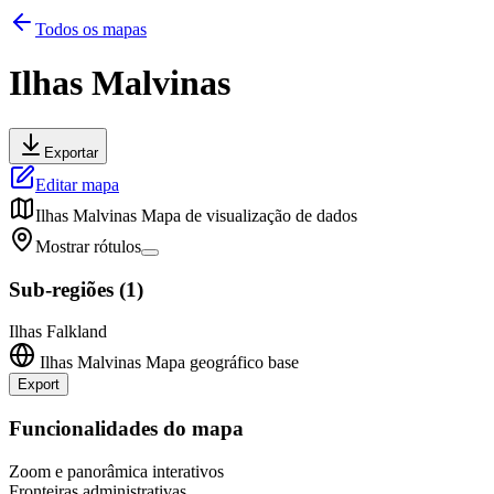
Todos os mapas
Ilhas Malvinas
Exportar
Editar mapa
Ilhas Malvinas
Mapa de visualização de dados
Mostrar rótulos
Sub-regiões
(
1
)
Ilhas Falkland
Ilhas Malvinas
Mapa geográfico base
Export
Leaflet
|
©
OpenStreetMap
contributors
+
Funcionalidades do mapa
−
Zoom e panorâmica interativos
Fronteiras administrativas