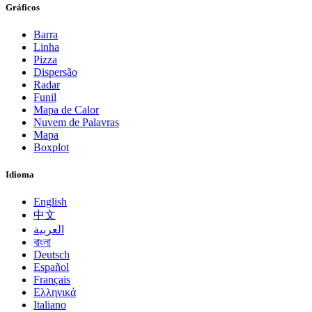
Gráficos
Barra
Linha
Pizza
Dispersão
Radar
Funil
Mapa de Calor
Nuvem de Palavras
Mapa
Boxplot
Idioma
English
中文
العربية
বাংলা
Deutsch
Español
Français
Ελληνικά
Italiano