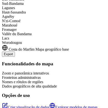
Sud-Bandama
Lagunes
Haut-Sassandra
Agnéby
N'zi-Comoé
Marahoué
Fromager
Vallée du Bandama
Lacs
Worodougou
Costa do Marfim
Mapa geográfico base
Export
+
Funcionalidades do mapa
−
Zoom e panorâmica interativos
Fronteiras administrativas
Nomes e rótulos de regiões
Dados geográficos de alta qualidade
Opções de uso
Criar visualização de dados
Explorar modelos de mapas