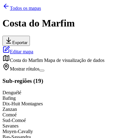
Todos os mapas
Costa do Marfim
Exportar
Editar mapa
Costa do Marfim
Mapa de visualização de dados
Mostrar rótulos
Sub-regiões
(
19
)
Denguélé
Bafing
Dix-Huit Montagnes
Zanzan
Comoé
Sud-Comoé
Savanes
Moyen-Cavally
Bas-Sassandra