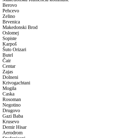
Berovo
Pehcevo
Zelino
Brvenica
Makedonski Brod
Oslomej
Sopiste
Karpoš
Šuto Orizari
Butel
Čair
Centar
Zajas
Dolneni
Krivogachtani
Mogila
Caska
Rosoman
Negotino
Drugovo
Gazi Baba
Krusevo
Demir Hisar
Aerodrom