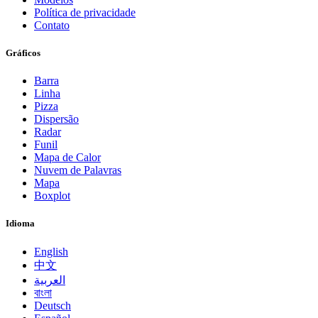
Política de privacidade
Contato
Gráficos
Barra
Linha
Pizza
Dispersão
Radar
Funil
Mapa de Calor
Nuvem de Palavras
Mapa
Boxplot
Idioma
English
中文
العربية
বাংলা
Deutsch