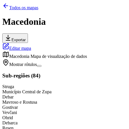
Todos os mapas
Macedonia
Exportar
Editar mapa
Macedonia
Mapa de visualização de dados
Mostrar rótulos
Sub-regiões
(
84
)
Struga
Município Central de Zupa
Debar
Mavroso e Rostusa
Gostivar
Vevčani
Ohrid
Debarca
Resen