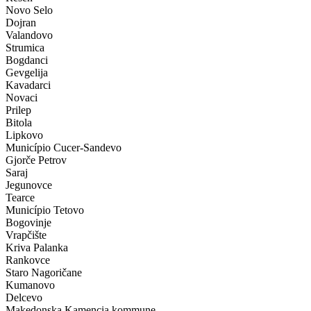
Novo Selo
Dojran
Valandovo
Strumica
Bogdanci
Gevgelija
Kavadarci
Novaci
Prilep
Bitola
Lipkovo
Município Cucer-Sandevo
Gjorče Petrov
Saraj
Jegunovce
Tearce
Município Tetovo
Bogovinje
Vrapčište
Kriva Palanka
Rankovce
Staro Nagoričane
Kumanovo
Delcevo
Makedonska Kamencia kommune