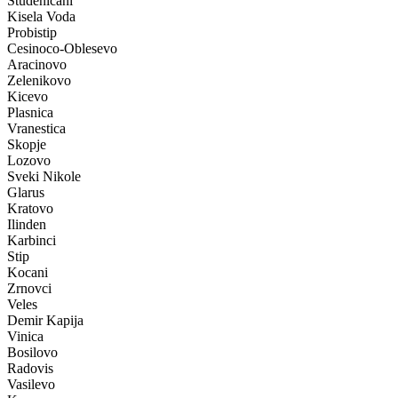
Studenicani
Kisela Voda
Probistip
Cesinoco-Oblesevo
Aracinovo
Zelenikovo
Kicevo
Plasnica
Vranestica
Skopje
Lozovo
Sveki Nikole
Glarus
Kratovo
Ilinden
Karbinci
Stip
Kocani
Zrnovci
Veles
Demir Kapija
Vinica
Bosilovo
Radovis
Vasilevo