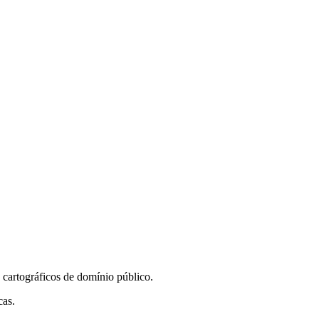
Leaflet
|
©
OpenStreetMap
contributors
 cartográficos de domínio público.
cas.