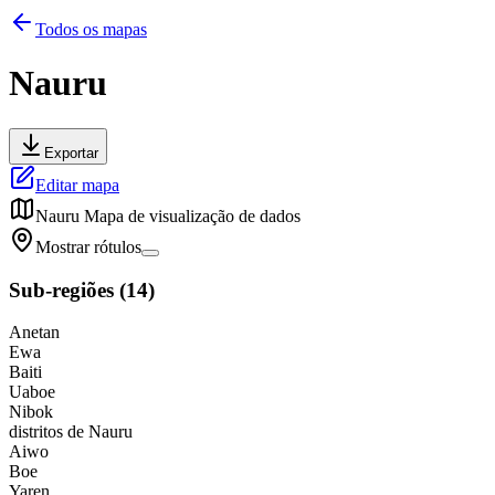
Todos os mapas
Nauru
Exportar
Editar mapa
Nauru
Mapa de visualização de dados
Mostrar rótulos
Sub-regiões
(
14
)
Anetan
Ewa
Baiti
Uaboe
Nibok
distritos de Nauru
Aiwo
Boe
Yaren