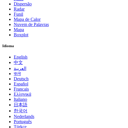
Dispersão
Radar
Funil
Mapa de Calor
Nuvem de Palavras
Mapa
Boxplot
Idioma
English
中文
العربية
বাংলা
Deutsch
Español
Français
Ελληνικά
Italiano
日本語
한국어
Nederlands
Português
Türkçe