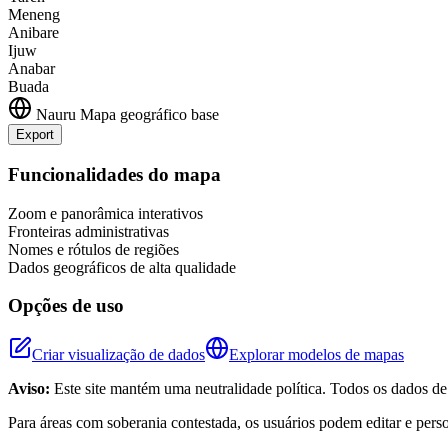
Meneng
Anibare
Ijuw
Anabar
Buada
Nauru
Mapa geográfico base
Export
+
Funcionalidades do mapa
−
Zoom e panorâmica interativos
Fronteiras administrativas
Nomes e rótulos de regiões
Dados geográficos de alta qualidade
Opções de uso
Criar visualização de dados
Explorar modelos de mapas
Aviso:
Este site mantém uma neutralidade política. Todos os dados d
Para áreas com soberania contestada, os usuários podem editar e pers