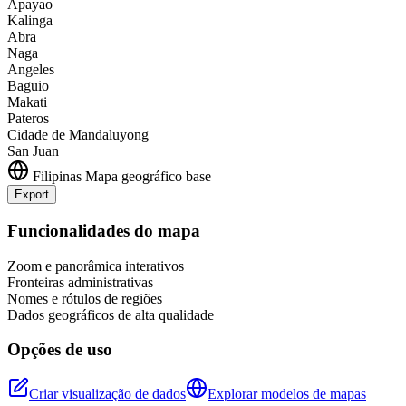
Apayao
Kalinga
Abra
Naga
Angeles
Baguio
Makati
Pateros
Cidade de Mandaluyong
San Juan
Filipinas
Mapa geográfico base
Export
Leaflet
|
©
OpenStreetMap
contributors
+
Funcionalidades do mapa
−
Zoom e panorâmica interativos
Fronteiras administrativas
Nomes e rótulos de regiões
Dados geográficos de alta qualidade
Opções de uso
Criar visualização de dados
Explorar modelos de mapas