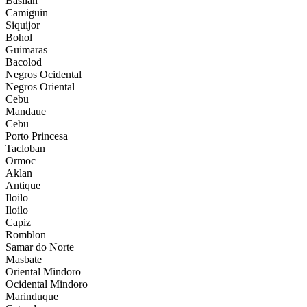
Basilan
Camiguin
Siquijor
Bohol
Guimaras
Bacolod
Negros Ocidental
Negros Oriental
Cebu
Mandaue
Cebu
Porto Princesa
Tacloban
Ormoc
Aklan
Antique
Iloilo
Iloilo
Capiz
Romblon
Samar do Norte
Masbate
Oriental Mindoro
Ocidental Mindoro
Marinduque