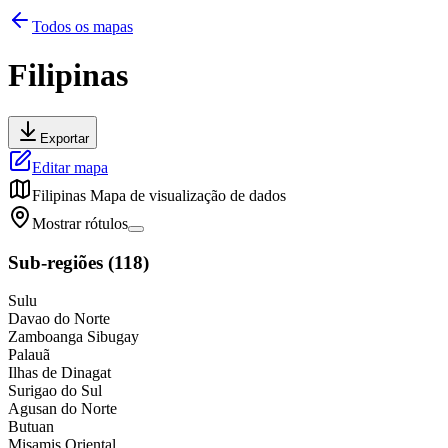
Todos os mapas
Filipinas
Exportar
Editar mapa
Filipinas
Mapa de visualização de dados
Mostrar rótulos
Sub-regiões
(
118
)
Sulu
Davao do Norte
Zamboanga Sibugay
Palauã
Ilhas de Dinagat
Surigao do Sul
Agusan do Norte
Butuan
Misamis Oriental