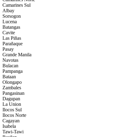
Camarines Sul
Albay
Sorsogon
Lucena
Batangas
Cavite
Las Piñas
Parañaque
Pasay
Grande Manila
Navotas
Bulacan
Pampanga
Bataan
Olongapo
Zambales
Pangasinan
Dagupan
La Union
Ilocos Sul
Ilocos Norte
Cagayan
Isabela
Tawi-Tawi