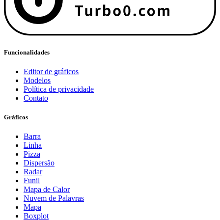
Funcionalidades
Editor de gráficos
Modelos
Política de privacidade
Contato
Gráficos
Barra
Linha
Pizza
Dispersão
Radar
Funil
Mapa de Calor
Nuvem de Palavras
Mapa
Boxplot