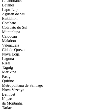
Catanduanes
Batanes
Lapu-Lapu
Agusan do Sul
Bukidnon
Cotabato
Cotabato do Sul
Muntinlupa
Caloocan
Malabon
Valenzuela
Cidade Quezon
Nova Ecija
Laguna
Rizal
Taguig
Marikina
Pasig
Quirino
Metropolitana de Santiago
Nova Vizcaya
Benguet
Ifugao
da Montanha
Tarlac