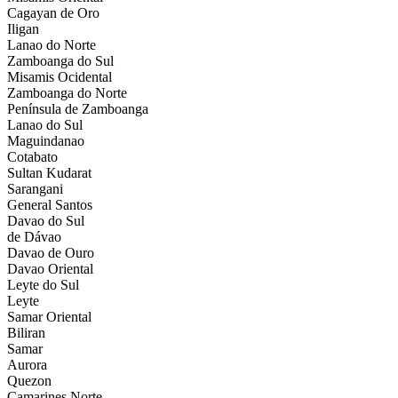
Cagayan de Oro
Iligan
Lanao do Norte
Zamboanga do Sul
Misamis Ocidental
Zamboanga do Norte
Península de Zamboanga
Lanao do Sul
Maguindanao
Cotabato
Sultan Kudarat
Sarangani
General Santos
Davao do Sul
de Dávao
Davao de Ouro
Davao Oriental
Leyte do Sul
Leyte
Samar Oriental
Biliran
Samar
Aurora
Quezon
Camarines Norte