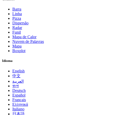
Barra
Linha
Pizza
Dispersão
Radar
Funil
Mapa de Calor
Nuvem de Palavras
Mapa
Boxplot
Idioma
English
中文
العربية
বাংলা
Deutsch
Español
Français
Ελληνικά
Italiano
日本語