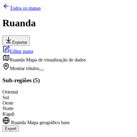
Todos os mapas
Ruanda
Exportar
Editar mapa
Ruanda
Mapa de visualização de dados
Mostrar rótulos
Sub-regiões
(
5
)
Oriental
Sul
Oeste
Norte
Kigali
Ruanda
Mapa geográfico base
Export
Leaflet
|
©
OpenStreetMap
contributors