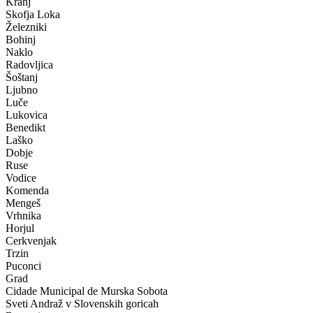
Kranj
Skofja Loka
Železniki
Bohinj
Naklo
Radovljica
Šoštanj
Ljubno
Luče
Lukovica
Benedikt
Laško
Dobje
Ruse
Vodice
Komenda
Mengeš
Vrhnika
Horjul
Cerkvenjak
Trzin
Puconci
Grad
Cidade Municipal de Murska Sobota
Sveti Andraž v Slovenskih goricah