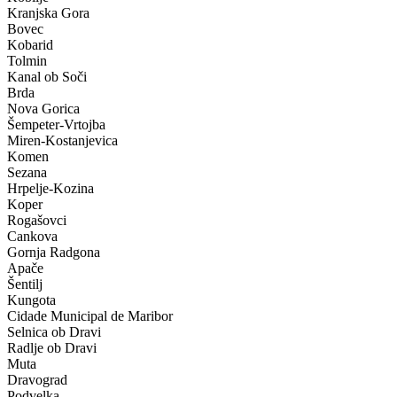
Kranjska Gora
Bovec
Kobarid
Tolmin
Kanal ob Soči
Brda
Nova Gorica
Šempeter-Vrtojba
Miren-Kostanjevica
Komen
Sezana
Hrpelje-Kozina
Koper
Rogašovci
Cankova
Gornja Radgona
Apače
Šentilj
Kungota
Cidade Municipal de Maribor
Selnica ob Dravi
Radlje ob Dravi
Muta
Dravograd
Podvelka