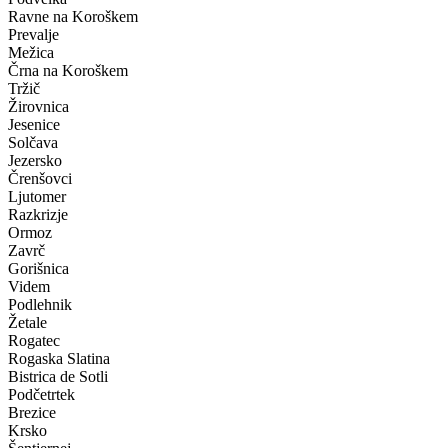
Ravne na Koroškem
Prevalje
Mežica
Črna na Koroškem
Tržič
Žirovnica
Jesenice
Solčava
Jezersko
Črenšovci
Ljutomer
Razkrizje
Ormoz
Zavrč
Gorišnica
Videm
Podlehnik
Žetale
Rogatec
Rogaska Slatina
Bistrica de Sotli
Podčetrtek
Brezice
Krsko