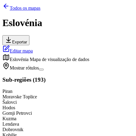
Todos os mapas
Eslovénia
Exportar
Editar mapa
Eslovénia
Mapa de visualização de dados
Mostrar rótulos
Sub-regiões
(
193
)
Piran
Moravske Toplice
Šalovci
Hodos
Gornji Petrovci
Kuzma
Lendava
Dobrovnik
Kobilje