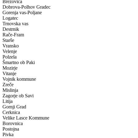
Brezovica
Dobrova-Polhov Gradec
Gorenja vas-Poljane
Logatec
Trnovska vas
Destrnik
Rače-Fram
Starše
Vransko
Velenje
Polzela
Šmartno ob Paki
Mozirje
Vitanje
Vojnik kommune
Zreče
Mislinja
Zagorje ob Savi
Litija
Gornji Grad
Cerknica
Velike Lasce Kommune
Borovnica
Postojna
Pivka