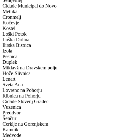
Šentjernej
Cidade Municipal do Novo
Metlika
Cronmelj
Kočevje
Kostel
Loški Potok
Loška Dolina
Ilirska Bistrica
Izola
Pesnica
Duplek
Miklavž na Dravskem polju
Hoče-Slivnica
Lenart
Sveta Ana
Lovrenc na Pohorju
Ribnica na Pohorju
Cidade Slovenj Gradec
Vuzenica
Preddvor
Šenčur
Cerklje na Gorenjskem
Kamnik
Medvode