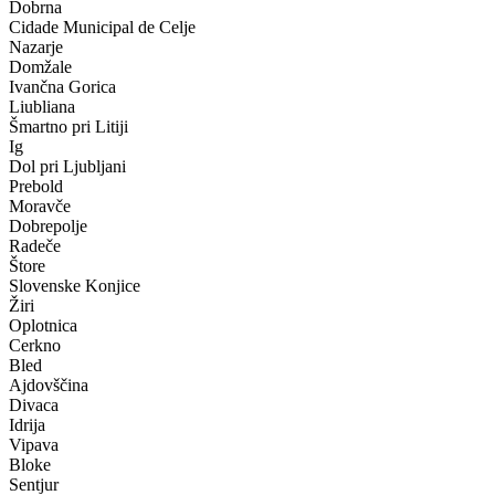
Dobrna
Cidade Municipal de Celje
Nazarje
Domžale
Ivančna Gorica
Liubliana
Šmartno pri Litiji
Ig
Dol pri Ljubljani
Prebold
Moravče
Dobrepolje
Radeče
Štore
Slovenske Konjice
Žiri
Oplotnica
Cerkno
Bled
Ajdovščina
Divaca
Idrija
Vipava
Bloke
Sentjur