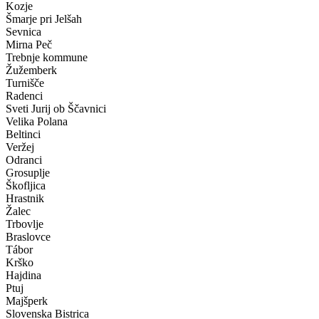
Kozje
Šmarje pri Jelšah
Sevnica
Mirna Peč
Trebnje kommune
Žužemberk
Turnišče
Radenci
Sveti Jurij ob Ščavnici
Velika Polana
Beltinci
Veržej
Odranci
Grosuplje
Škofljica
Hrastnik
Žalec
Trbovlje
Braslovce
Tábor
Krško
Hajdina
Ptuj
Majšperk
Slovenska Bistrica