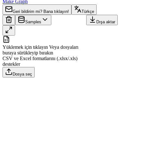
Make Graph
Geri bildirim mi? Bana tıklayın!
Türkçe
Samples
Dışa aktar
A
B
Yüklemek için tıklayın
Veya dosyaları
1
Region
Value
buraya sürükleyip bırakın
CSV ve Excel formatlarını (.xlsx/.xls)
2
Saint George
0
destekler
3
Saint David
38
Dosya seç
4
Saint Andrew
0
5
Saint Patrick
7
6
Saint Mark
0
7
Saint John
50
8
Carriacou and Petite Martinique
0