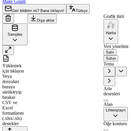
Make Graph
Geri bildirim mi? Bana tıklayın!
Türkçe
Grafik türü
Dışa aktar
Harita
Samples
Veri yönelimi
Satır
Sütun
A
B
Tema
Yüklemek
1
Region
Value
için tıklayın
Veya
2
Triesen
0
dosyaları
3
Schaan
71
buraya
Aria
sürükleyip
4
Triesenberg
0
desenleri
bırakın
5
Balzers
69
CSV ve
Alan
Excel
6
Planken
0
Lihtenştayn
formatlarını
(.xlsx/.xls)
7
Eschen
9
destekler
Öğe konturu
8
Mauren
0