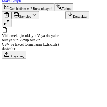
Make Graph
Geri bildirim mi? Bana tıklayın!
Türkçe
Samples
Dışa aktar
A
B
Yüklemek için tıklayın
Veya dosyaları
1
Region
Value
buraya sürükleyip bırakın
CSV ve Excel formatlarını (.xlsx/.xls)
2
Saint Peter
0
destekler
3
Saint Anthony
61
Dosya seç
4
Saint Georges
0