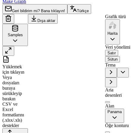
Make Graph
Geri bildirim mi? Bana tıklayın!
Türkçe
Grafik türü
Dışa aktar
Harita
Samples
Veri yönelimi
Satır
Sütun
A
B
Tema
Yüklemek
1
Region
Value
için tıklayın
Veya
2
Bocas del Toro
0
dosyaları
3
Chiriquí
94
buraya
Aria
sürükleyip
4
Kuna Yala
0
desenleri
bırakın
5
Emberá
24
CSV ve
Alan
Excel
6
Darién
0
Panama
formatlarını
(.xlsx/.xls)
7
Panama
84
destekler
Öğe konturu
8
Coclé
0