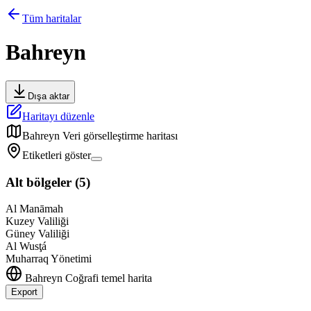
Tüm haritalar
Bahreyn
Dışa aktar
Haritayı düzenle
Bahreyn
Veri görselleştirme haritası
Etiketleri göster
Alt bölgeler
(
5
)
Al Manāmah
Kuzey Valiliği
Güney Valiliği
Al Wusţá
Muharraq Yönetimi
Bahreyn
Coğrafi temel harita
Export
Leaflet
|
©
OpenStreetMap
contributors