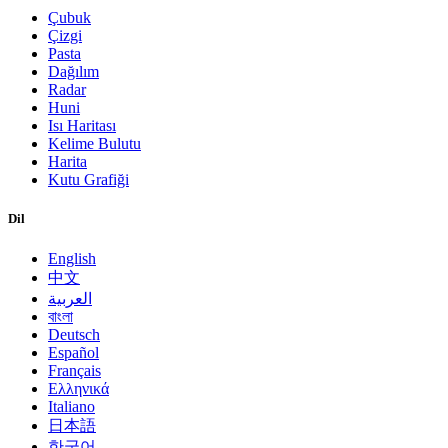
Çubuk
Çizgi
Pasta
Dağılım
Radar
Huni
Isı Haritası
Kelime Bulutu
Harita
Kutu Grafiği
Dil
English
中文
العربية
বাংলা
Deutsch
Español
Français
Ελληνικά
Italiano
日本語
한국어