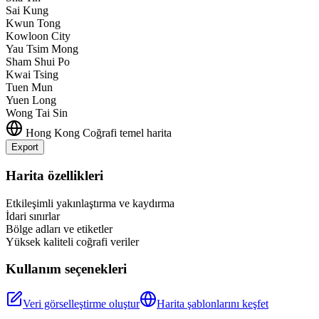
Sai Kung
Kwun Tong
Kowloon City
Yau Tsim Mong
Sham Shui Po
Kwai Tsing
Tuen Mun
Yuen Long
Wong Tai Sin
Hong Kong
Coğrafi temel harita
Export
Leaflet
|
©
OpenStreetMap
contributors
+
Harita özellikleri
−
Etkileşimli yakınlaştırma ve kaydırma
İdari sınırlar
Bölge adları ve etiketler
Yüksek kaliteli coğrafi veriler
Kullanım seçenekleri
Veri görselleştirme oluştur
Harita şablonlarını keşfet