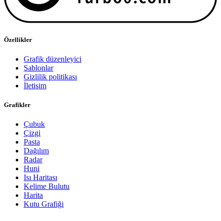
Özellikler
Grafik düzenleyici
Şablonlar
Gizlilik politikası
İletişim
Grafikler
Çubuk
Çizgi
Pasta
Dağılım
Radar
Huni
Isı Haritası
Kelime Bulutu
Harita
Kutu Grafiği