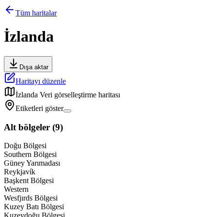
Tüm haritalar
İzlanda
Dışa aktar
Haritayı düzenle
İzlanda
Veri görselleştirme haritası
Etiketleri göster
Alt bölgeler
(
9
)
Doğu Bölgesi
Southern Bölgesi
Güney Yarımadası
Reykjavík
Başkent Bölgesi
Western
Wesfjırds Bölgesi
Kuzey Batı Bölgesi
Kuzeydoğu Bölgesi