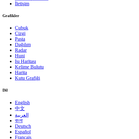
İletişim
Grafikler
Çubuk
Çizgi
Pasta
Dağılım
Radar
Huni
Isı Haritası
Kelime Bulutu
Harita
Kutu Grafiği
Dil
English
中文
العربية
বাংলা
Deutsch
Español
Français