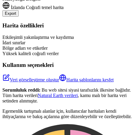
İzlanda
Coğrafi temel harita
Export
Leaflet
|
©
OpenStreetMap
contributors
+
Harita özellikleri
−
Etkileşimli yakınlaştırma ve kaydırma
İdari sınırlar
Bölge adları ve etiketler
Yüksek kaliteli coğrafi veriler
Kullanım seçenekleri
Veri görselleştirme oluştur
Harita şablonlarını keşfet
Sorumluluk reddi:
Bu web sitesi siyasi tarafsızlık ilkesine bağlıdır.
Tüm harita verileri
Natural Earth verileri
, kamu malı bir harita veri
setinden alınmıştır.
Egemenlik tartışmalı alanlar için, kullanıcılar haritaları kendi
ihtiyaçlarına ve bakış açılarına göre düzenleyebilir ve özelleştirebilir.