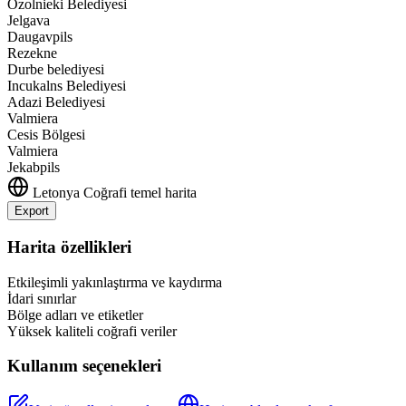
Ozolnieki Belediyesi
Jelgava
Daugavpils
Rezekne
Durbe belediyesi
Incukalns Belediyesi
Adazi Belediyesi
Valmiera
Cesis Bölgesi
Valmiera
Jekabpils
Letonya
Coğrafi temel harita
Export
Leaflet
|
©
OpenStreetMap
contributors
+
Harita özellikleri
−
Etkileşimli yakınlaştırma ve kaydırma
İdari sınırlar
Bölge adları ve etiketler
Yüksek kaliteli coğrafi veriler
Kullanım seçenekleri