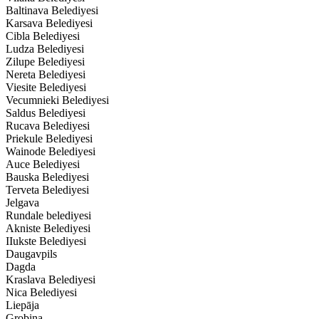
Baltinava Belediyesi
Karsava Belediyesi
Cibla Belediyesi
Ludza Belediyesi
Zilupe Belediyesi
Nereta Belediyesi
Viesite Belediyesi
Vecumnieki Belediyesi
Saldus Belediyesi
Rucava Belediyesi
Priekule Belediyesi
Wainode Belediyesi
Auce Belediyesi
Bauska Belediyesi
Terveta Belediyesi
Jelgava
Rundale belediyesi
Akniste Belediyesi
IIukste Belediyesi
Daugavpils
Dagda
Kraslava Belediyesi
Nica Belediyesi
Liepāja
Grobina