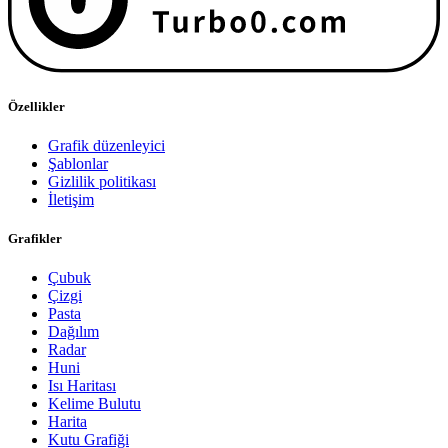
Özellikler
Grafik düzenleyici
Şablonlar
Gizlilik politikası
İletişim
Grafikler
Çubuk
Çizgi
Pasta
Dağılım
Radar
Huni
Isı Haritası
Kelime Bulutu
Harita
Kutu Grafiği