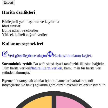
Export
Leaflet
|
©
OpenStreetMap
contributors
+
Harita özellikleri
−
Etkileşimli yakınlaştırma ve kaydırma
İdari sınırlar
Bölge adları ve etiketler
Yüksek kaliteli coğrafi veriler
Kullanım seçenekleri
Veri görselleştirme oluştur
Harita şablonlarını keşfet
Sorumluluk reddi:
Bu web sitesi siyasi tarafsızlık ilkesine bağlıdır.
Tüm harita verileri
Natural Earth verileri
, kamu malı bir harita veri
setinden alınmıştır.
Egemenlik tartışmalı alanlar için, kullanıcılar haritaları kendi
ihtiyaçlarına ve bakış açılarına göre düzenleyebilir ve özelleştirebilir.