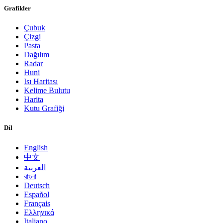
Grafikler
Çubuk
Çizgi
Pasta
Dağılım
Radar
Huni
Isı Haritası
Kelime Bulutu
Harita
Kutu Grafiği
Dil
English
中文
العربية
বাংলা
Deutsch
Español
Français
Ελληνικά
Italiano