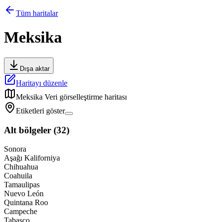
Tüm haritalar
Meksika
Dışa aktar
Haritayı düzenle
Meksika
Veri görselleştirme haritası
Etiketleri göster
Alt bölgeler
(
32
)
Sonora
Aşağı Kaliforniya
Chihuahua
Coahuila
Tamaulipas
Nuevo León
Quintana Roo
Campeche
Tabasco