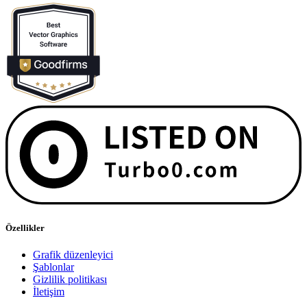
Özellikler
Grafik düzenleyici
Şablonlar
Gizlilik politikası
İletişim