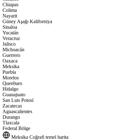
Chiapas
Colima
Nayarit
Güney Aşağı Kaliforniya
Sinaloa
Yucatán
Veracruz
Jalisco
Michoacán
Guerrero
Oaxaca
Meksika
Puebla
Morelos
Querétaro
Hidalgo
Guanajuato
San Luis Potosí
Zacatecas
Aguascalientes
Durango
Tlaxcala
Federal Bölge
Meksika
Coğrafi temel harita