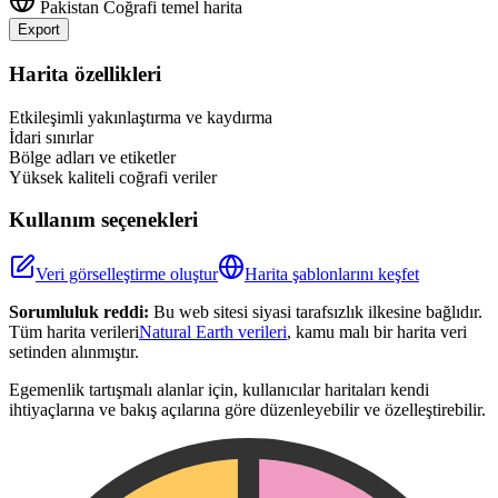
Pakistan
Coğrafi temel harita
Export
Leaflet
|
©
OpenStreetMap
contributors
+
Harita özellikleri
−
Etkileşimli yakınlaştırma ve kaydırma
İdari sınırlar
Bölge adları ve etiketler
Yüksek kaliteli coğrafi veriler
Kullanım seçenekleri
Veri görselleştirme oluştur
Harita şablonlarını keşfet
Sorumluluk reddi:
Bu web sitesi siyasi tarafsızlık ilkesine bağlıdır.
Tüm harita verileri
Natural Earth verileri
, kamu malı bir harita veri
setinden alınmıştır.
Egemenlik tartışmalı alanlar için, kullanıcılar haritaları kendi
ihtiyaçlarına ve bakış açılarına göre düzenleyebilir ve özelleştirebilir.