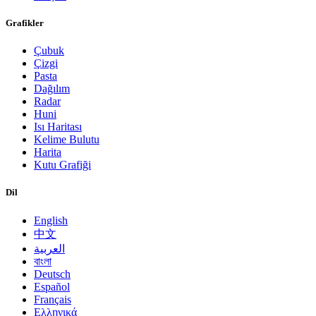
Grafikler
Çubuk
Çizgi
Pasta
Dağılım
Radar
Huni
Isı Haritası
Kelime Bulutu
Harita
Kutu Grafiği
Dil
English
中文
العربية
বাংলা
Deutsch
Español
Français
Ελληνικά