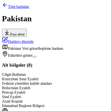
Tüm haritalar
Pakistan
Dışa aktar
Haritayı düzenle
Pakistan
Veri görselleştirme haritası
Etiketleri göster
Alt bölgeler
(
8
)
Gilgit-Baltistan
Kuzeybatı Sınır Eyaleti
Federal yönetilen kabile alanları
Belucistan Eyaleti
Pencap Eyaleti
Sind Eyaleti
Azad Keşmir
İslamabad Başkent Bölgesi