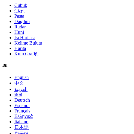
Çubuk
Çizgi
Pasta
Dağılım
Radar
Huni
Isı Haritası
Kelime Bulutu
Harita
Kutu Grafiği
Dil
English
中文
العربية
বাংলা
Deutsch
Español
Français
Ελληνικά
Italiano
日本語
한국어