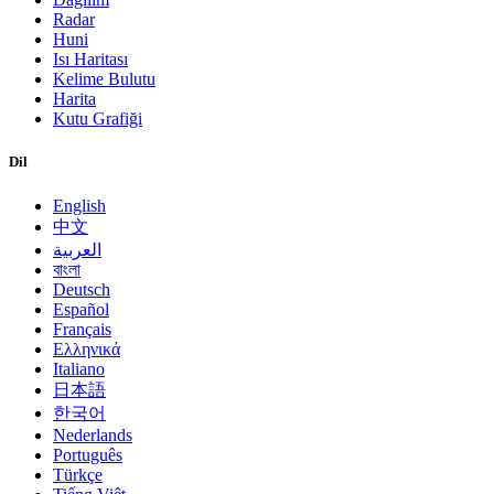
Radar
Huni
Isı Haritası
Kelime Bulutu
Harita
Kutu Grafiği
Dil
English
中文
العربية
বাংলা
Deutsch
Español
Français
Ελληνικά
Italiano
日本語
한국어
Nederlands
Português
Türkçe