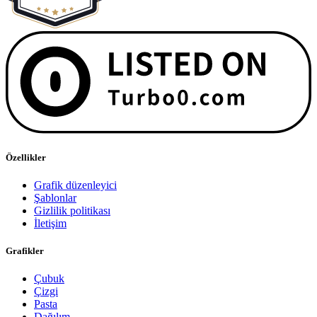
Özellikler
Grafik düzenleyici
Şablonlar
Gizlilik politikası
İletişim
Grafikler
Çubuk
Çizgi
Pasta
Dağılım