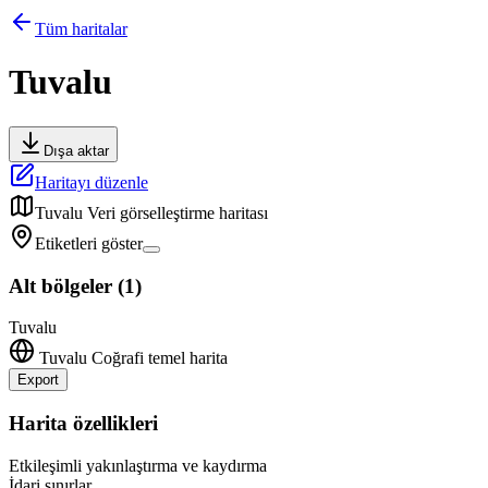
Tüm haritalar
Tuvalu
Dışa aktar
Haritayı düzenle
Tuvalu
Veri görselleştirme haritası
Etiketleri göster
Alt bölgeler
(
1
)
Tuvalu
Tuvalu
Coğrafi temel harita
Export
Leaflet
|
©
OpenStreetMap
contributors
+
Harita özellikleri
−
Etkileşimli yakınlaştırma ve kaydırma
İdari sınırlar