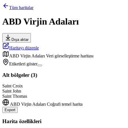
Tüm haritalar
ABD Virjin Adaları
Dışa aktar
Haritayı düzenle
ABD Virjin Adaları
Veri görselleştirme haritası
Etiketleri göster
Alt bölgeler
(
3
)
Saint Croix
Saint John
Saint Thomas
ABD Virjin Adaları
Coğrafi temel harita
Export
Leaflet
|
©
OpenStreetMap
contributors
+
Harita özellikleri