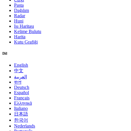
Pasta
Dağılım
Radar
Huni
Isı Haritası
Kelime Bulutu
Harita
Kutu Grafiği
Dil
English
中文
العربية
বাংলা
Deutsch
Español
Français
Ελληνικά
Italiano
日本語
한국어
Nederlands