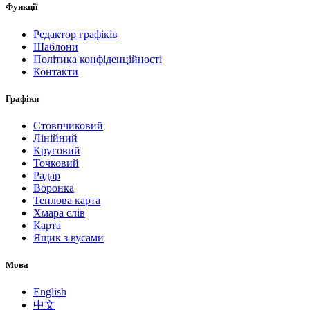
Функції
Редактор графіків
Шаблони
Політика конфіденційності
Контакти
Графіки
Стовпчиковий
Лінійний
Круговий
Точковий
Радар
Воронка
Теплова карта
Хмара слів
Карта
Ящик з вусами
Мова
English
中文