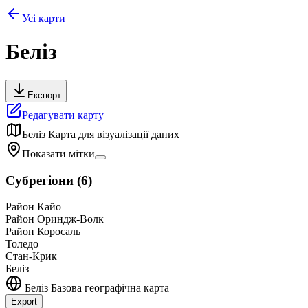
Усі карти
Беліз
Експорт
Редагувати карту
Беліз
Карта для візуалізації даних
Показати мітки
Субрегіони
(
6
)
Район Кайо
Район Ориндж-Волк
Район Коросаль
Толедо
Стан-Крик
Беліз
Беліз
Базова географічна карта
Export
Leaflet
|
©
OpenStreetMap
contributors