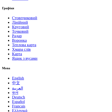
Графіки
Стовпчиковий
Лінійний
Круговий
Точковий
Радар
Воронка
Теплова карта
Хмара слів
Карта
Ящик з вусами
Мова
English
中文
العربية
বাংলা
Deutsch
Español
Français
Ελληνικά