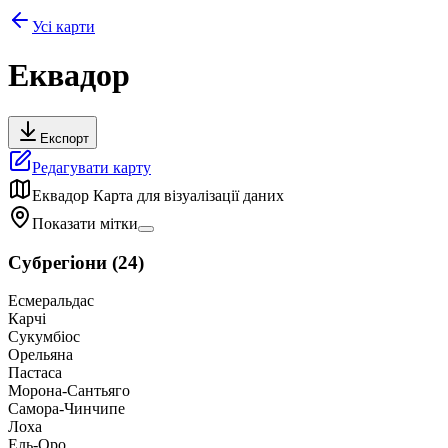
Усі карти
Еквадор
Експорт
Редагувати карту
Еквадор
Карта для візуалізації даних
Показати мітки
Субрегіони
(
24
)
Есмеральдас
Карчі
Сукумбіос
Орельяна
Пастаса
Морона-Сантьяго
Самора-Чинчипе
Лоха
Ель-Оро