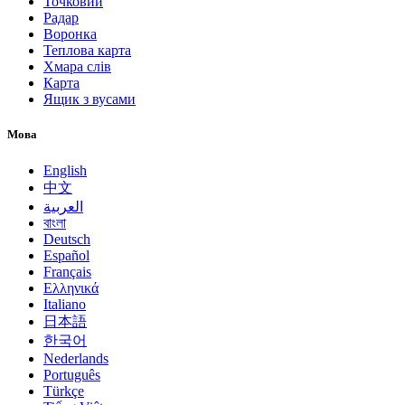
Точковий
Радар
Воронка
Теплова карта
Хмара слів
Карта
Ящик з вусами
Мова
English
中文
العربية
বাংলা
Deutsch
Español
Français
Ελληνικά
Italiano
日本語
한국어
Nederlands
Português
Türkçe