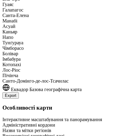
Гуаяс
Галапагос
Санта-Елена
Манабі
Асуай
Каньяр
Напо
Тунґурауа
Чімборасо
Болівар
Імбабура
Котопахі
Лос-Ріос
Пічінча
Санто-Домінго-де-лос-Тсачилас
Еквадор
Базова географічна карта
Export
Leaflet
|
©
OpenStreetMap
contributors
+
Особливості карти
−
Інтерактивне масштабування та панорамування
Адміністративні кордони
Назви та мітки регіонів
Високоякісні географічні дані