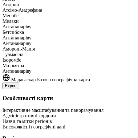
Андрой
Атсімо-Андрефана
Менабе
Мелаки
Антананаріву
Бетсибока
Антананаріву
Антананаріву
Амороні-Манія
Туамасіна
Іхоромбе
Матзьятра
Антананаріву
Мадагаскар
Базова географічна карта
Export
Leaflet
|
©
OpenStreetMap
contributors
+
Особливості карти
−
Інтерактивне масштабування та панорамування
Адміністративні кордони
Назви та мітки регіонів
Високоякісні географічні дані