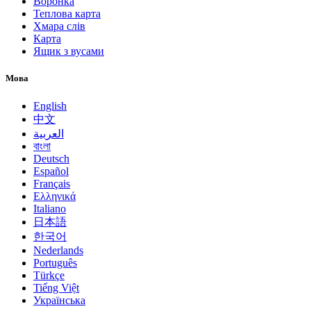
Воронка
Теплова карта
Хмара слів
Карта
Ящик з вусами
Мова
English
中文
العربية
বাংলা
Deutsch
Español
Français
Ελληνικά
Italiano
日本語
한국어
Nederlands
Português
Türkçe
Tiếng Việt
Українська