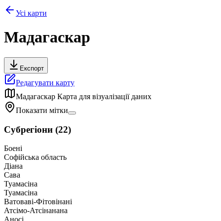
Усі карти
Мадагаскар
Експорт
Редагувати карту
Мадагаскар
Карта для візуалізації даних
Показати мітки
Субрегіони
(
22
)
Боені
Софійська область
Діана
Сава
Туамасіна
Туамасіна
Ватоваві-Фітовінані
Атсімо-Атсінанана
Аносі