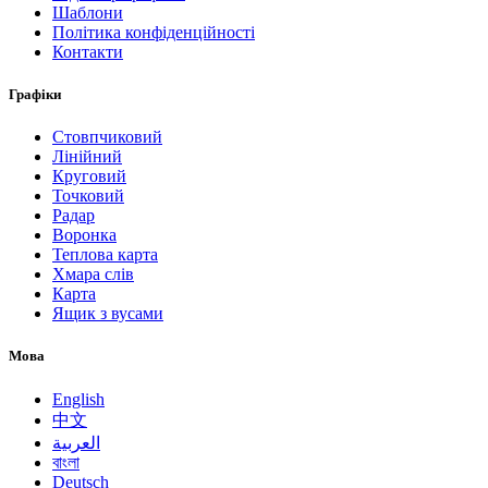
Шаблони
Політика конфіденційності
Контакти
Графіки
Стовпчиковий
Лінійний
Круговий
Точковий
Радар
Воронка
Теплова карта
Хмара слів
Карта
Ящик з вусами
Мова
English
中文
العربية
বাংলা
Deutsch