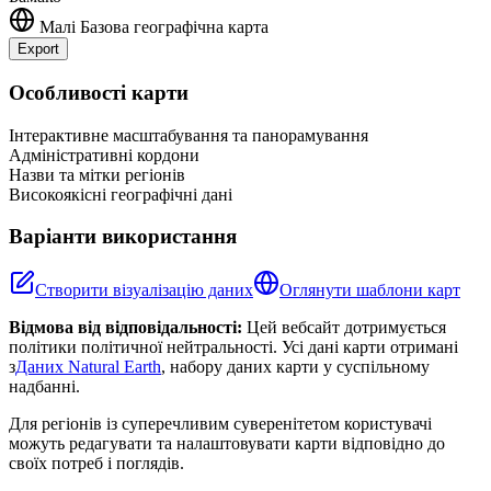
Малі
Базова географічна карта
Export
Leaflet
|
©
OpenStreetMap
contributors
+
Особливості карти
−
Інтерактивне масштабування та панорамування
Адміністративні кордони
Назви та мітки регіонів
Високоякісні географічні дані
Варіанти використання
Створити візуалізацію даних
Оглянути шаблони карт
Відмова від відповідальності:
Цей вебсайт дотримується
політики політичної нейтральності. Усі дані карти отримані
з
Даних Natural Earth
, набору даних карти у суспільному
надбанні.
Для регіонів із суперечливим суверенітетом користувачі
можуть редагувати та налаштовувати карти відповідно до
своїх потреб і поглядів.