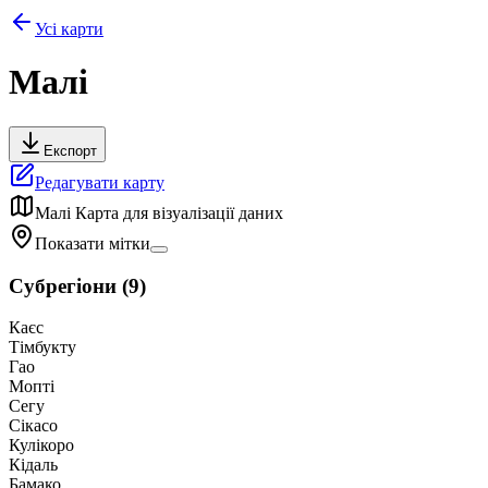
Усі карти
Малі
Експорт
Редагувати карту
Малі
Карта для візуалізації даних
Показати мітки
Субрегіони
(
9
)
Каєс
Тімбукту
Гао
Мопті
Сегу
Сікасо
Кулікоро
Кідаль
Бамако