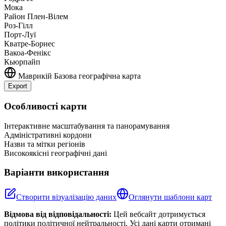
Мока
Район Плен-Вілем
Роз-Гілл
Порт-Луї
Кватре-Борнес
Вакоа-Фенікс
Кьюрпайп
Маврикій
Базова географічна карта
Export
Leaflet
|
©
OpenStreetMap
contributors
+
Особливості карти
−
Інтерактивне масштабування та панорамування
Адміністративні кордони
Назви та мітки регіонів
Високоякісні географічні дані
Варіанти використання
Створити візуалізацію даних
Оглянути шаблони карт
Відмова від відповідальності:
Цей вебсайт дотримується
політики політичної нейтральності. Усі дані карти отримані