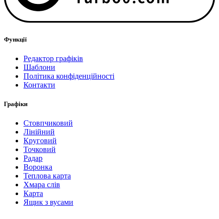
Функції
Редактор графіків
Шаблони
Політика конфіденційності
Контакти
Графіки
Стовпчиковий
Лінійний
Круговий
Точковий
Радар
Воронка
Теплова карта
Хмара слів
Карта
Ящик з вусами