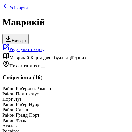
Усі карти
Маврикій
Експорт
Редагувати карту
Маврикій
Карта для візуалізації даних
Показати мітки
Субрегіони
(
16
)
Район Рів'ер-дю-Рампар
Район Памплемус
Порт-Луї
Район Рів'ер-Нуар
Район Саван
Район Гранд-Порт
Район Флак
Агалега
Родрігес