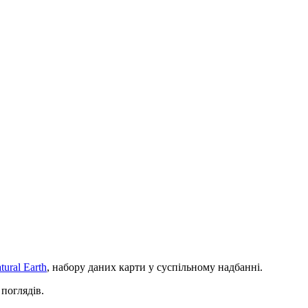
Leaflet
|
©
OpenStreetMap
contributors
ural Earth
, набору даних карти у суспільному надбанні.
 поглядів.