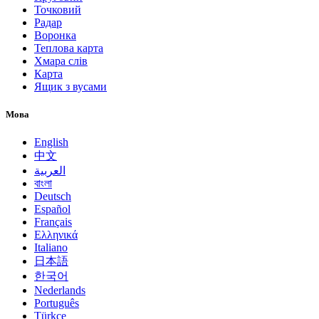
Точковий
Радар
Воронка
Теплова карта
Хмара слів
Карта
Ящик з вусами
Мова
English
中文
العربية
বাংলা
Deutsch
Español
Français
Ελληνικά
Italiano
日本語
한국어
Nederlands
Português
Türkçe