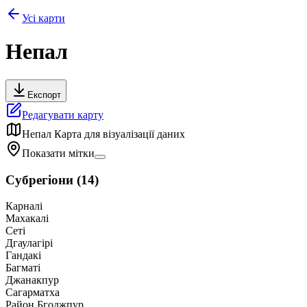
Усі карти
Непал
Експорт
Редагувати карту
Непал
Карта для візуалізації даних
Показати мітки
Субрегіони
(
14
)
Карналі
Махакалі
Сеті
Дгаулагірі
Гандакі
Багматі
Джанакпур
Сагарматха
Район Бгоджпур