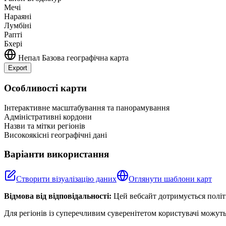
Мечі
Нараяні
Лумбіні
Рапті
Бхері
Непал
Базова географічна карта
Export
+
Особливості карти
−
Інтерактивне масштабування та панорамування
Адміністративні кордони
Назви та мітки регіонів
Високоякісні географічні дані
Варіанти використання
Створити візуалізацію даних
Оглянути шаблони карт
Відмова від відповідальності:
Цей вебсайт дотримується політи
Для регіонів із суперечливим суверенітетом користувачі можуть