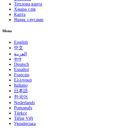
Теплова карта
Хмара слів
Карта
Ящик з вусами
Мова
English
中文
العربية
বাংলা
Deutsch
Español
Français
Ελληνικά
Italiano
日本語
한국어
Nederlands
Português
Türkçe
Tiếng Việt
Українська