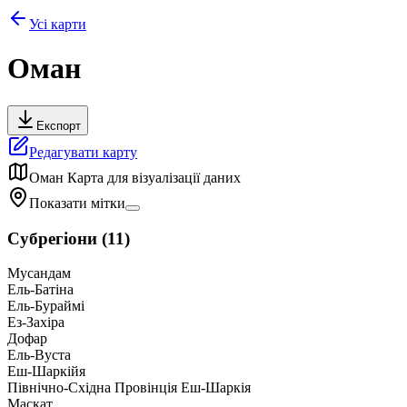
Усі карти
Оман
Експорт
Редагувати карту
Оман
Карта для візуалізації даних
Показати мітки
Субрегіони
(
11
)
Мусандам
Ель-Батіна
Ель-Бураймі
Ез-Захіра
Дофар
Ель-Вуста
Еш-Шаркійя
Північно-Східна Провінція Еш-Шаркія
Маскат