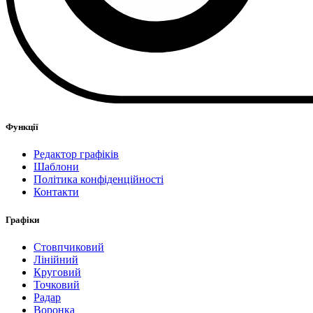
Функції
Редактор графіків
Шаблони
Політика конфіденційності
Контакти
Графіки
Стовпчиковий
Лінійний
Круговий
Точковий
Радар
Воронка