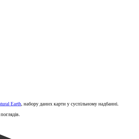
Leaflet
|
©
OpenStreetMap
contributors
ural Earth
, набору даних карти у суспільному надбанні.
 поглядів.