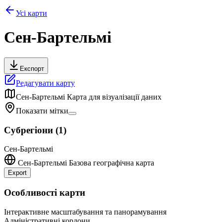
Усі карти
Сен-Бартельмі
Експорт
Редагувати карту
Сен-Бартельмі
Карта для візуалізації даних
Показати мітки
Субрегіони
(
1
)
Сен-Бартельмі
Сен-Бартельмі
Базова географічна карта
Export
Leaflet
|
©
OpenStreetMap
contributors
+
Особливості карти
−
Інтерактивне масштабування та панорамування
Адміністративні кордони