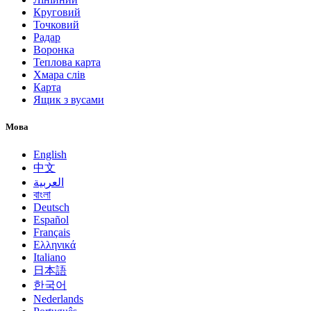
Круговий
Точковий
Радар
Воронка
Теплова карта
Хмара слів
Карта
Ящик з вусами
Мова
English
中文
العربية
বাংলা
Deutsch
Español
Français
Ελληνικά
Italiano
日本語
한국어
Nederlands