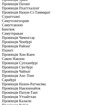
Провінція Патані
Провінція Пхаттхалунг
Провінція Нахон-Сі-Таммарат
Сураттхані
Самутсонгкхрам
Самутсакхон
Бангкок
Самутпракан
Провінція Чаченгсау
Провінція Чонбурі
Провінція Районг
Пхукет
Провінція Хон-Каен
Сакон Накхон
Провінція Супханбурі
Провінція Сінгбурі
Провінція Чайнат
Провінція Анг-Тонг
Сарабурі
Провінція Нахон-Ратчасіма
Провінція Накхоннайок
Провінція Патум-Тані
Провінція Утхайтхан
Провінція Каласін