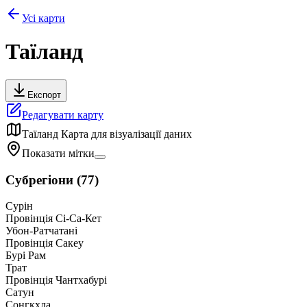
Усі карти
Таїланд
Експорт
Редагувати карту
Таїланд
Карта для візуалізації даних
Показати мітки
Субрегіони
(
77
)
Сурін
Провінція Сі-Са-Кет
Убон-Ратчатані
Провінція Сакеу
Бурі Рам
Трат
Провінція Чантхабурі
Сатун
Сонгкхла