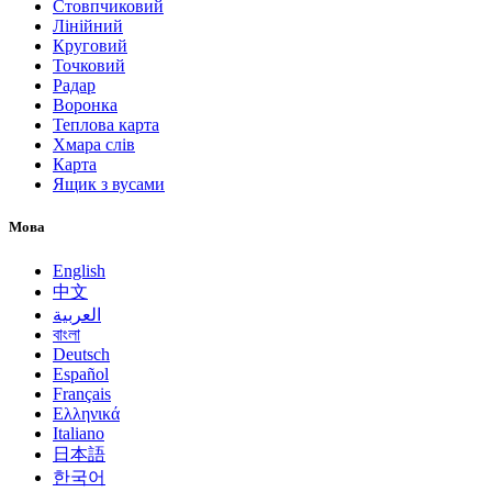
Стовпчиковий
Лінійний
Круговий
Точковий
Радар
Воронка
Теплова карта
Хмара слів
Карта
Ящик з вусами
Мова
English
中文
العربية
বাংলা
Deutsch
Español
Français
Ελληνικά
Italiano
日本語
한국어