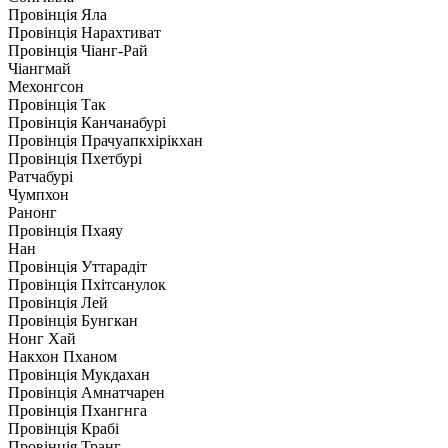
Провінція Яла
Провінція Нарахтиват
Провінція Чіанг-Рай
Чіангмай
Мехонгсон
Провінція Так
Провінція Канчанабурі
Провінція Прачуапкхірікхан
Провінція Пхетбурі
Ратчабурі
Чумпхон
Ранонг
Провінція Пхаяу
Нан
Провінція Уттарадіт
Провінція Пхітсанулок
Провінція Лей
Провінція Бунгкан
Нонг Хай
Накхон Пханом
Провінція Мукдахан
Провінція Амнатчарен
Провінція Пхангнга
Провінція Крабі
Провінція Транг