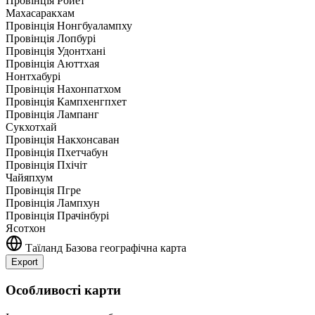
Провінція Ройет
Махасаракхам
Провінція Нонгбуалампху
Провінція Лопбурі
Провінція Удонтхані
Провінція Аюттхая
Нонтхабурі
Провінція Нахонпатхом
Провінція Кампхенгпхет
Провінція Лампанг
Сукхотхай
Провінція Накхонсаван
Провінція Пхетчабун
Провінція Пхічіт
Чайяпхум
Провінція Пгре
Провінція Лампхун
Провінція Прачінбурі
Ясотхон
Таїланд
Базова географічна карта
Export
Leaflet
|
©
OpenStreetMap
contributors
+
Особливості карти
−