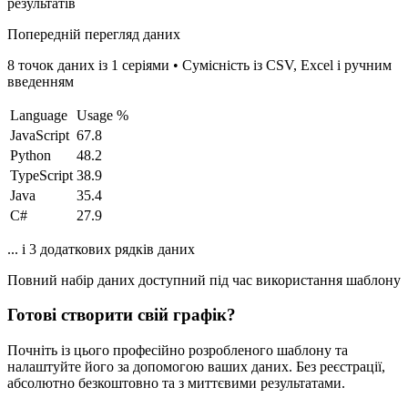
результатів
Попередній перегляд даних
8 точок даних із 1 серіями
•
Сумісність із CSV, Excel і ручним
введенням
Language
Usage %
JavaScript
67.8
Python
48.2
TypeScript
38.9
Java
35.4
C#
27.9
... і 3 додаткових рядків даних
Повний набір даних доступний під час використання шаблону
Готові створити свій графік?
Почніть із цього професійно розробленого шаблону та
налаштуйте його за допомогою ваших даних. Без реєстрації,
абсолютно безкоштовно та з миттєвими результатами.